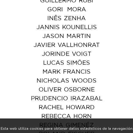
GUILLERMO
RUBÍ
GORI
MORA
INÊS
ZENHA
JANNIS
KOUNELLIS
JASON
MARTIN
JAVIER
VALLHONRAT
JORINDE
VOIGT
LUCAS
SIMÕES
MARK
FRANCIS
NICHOLAS
WOODS
OLIVER
OSBORNE
PRUDENCIO
IRAZABAL
RACHEL
HOWARD
REBECCA
HORN
REGINA
GIMENÉZ
Esta web utiliza cookies para obtener datos estadísticos de la navegación