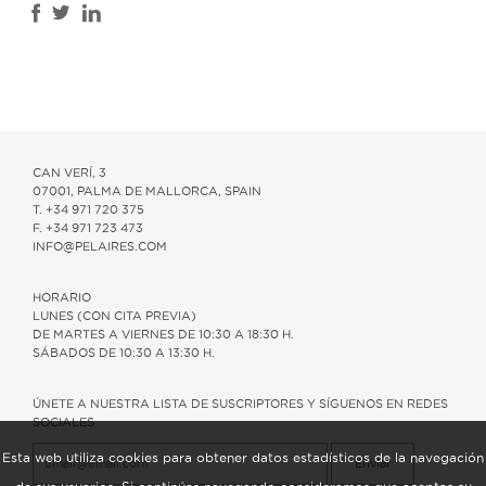
CAN VERÍ, 3
07001, PALMA DE MALLORCA, SPAIN
T. +34 971 720 375
F. +34 971 723 473
INFO@PELAIRES.COM
HORARIO
LUNES (CON CITA PREVIA)
DE MARTES A VIERNES DE 10:30 A 18:30 H.
SÁBADOS DE 10:30 A 13:30 H.
ÚNETE A NUESTRA LISTA DE SUSCRIPTORES Y SÍGUENOS EN REDES
SOCIALES
Esta web utiliza cookies para obtener datos estadísticos de la navegación
Enviar